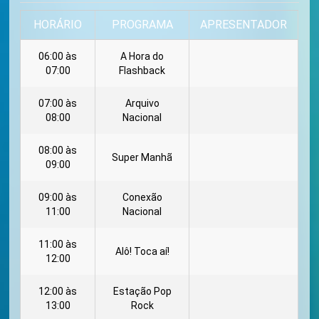
HORÁRIO
PROGRAMA
APRESENTADOR
06:00 às
A Hora do
07:00
Flashback
07:00 às
Arquivo
08:00
Nacional
08:00 às
Super Manhã
09:00
09:00 às
Conexão
11:00
Nacional
11:00 às
Alô! Toca aí!
12:00
12:00 às
Estação Pop
13:00
Rock