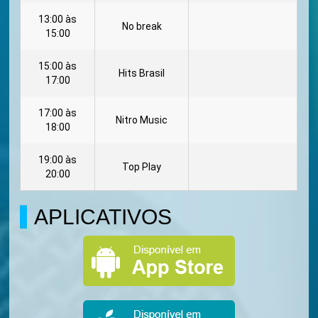
13:00 às
No break
15:00
15:00 às
Hits Brasil
17:00
17:00 às
Nitro Music
18:00
19:00 às
Top Play
20:00
APLICATIVOS