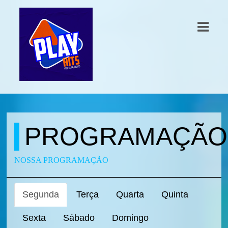
E
RE
ÍCIAS
GRAMAÇÃO
NTOS
OS
PROGRAMAÇÃO
EOS
IPE
NOSSA PROGRAMAÇÃO
TATO
Segunda
Terça
Quarta
Quinta
Sexta
Sábado
Domingo